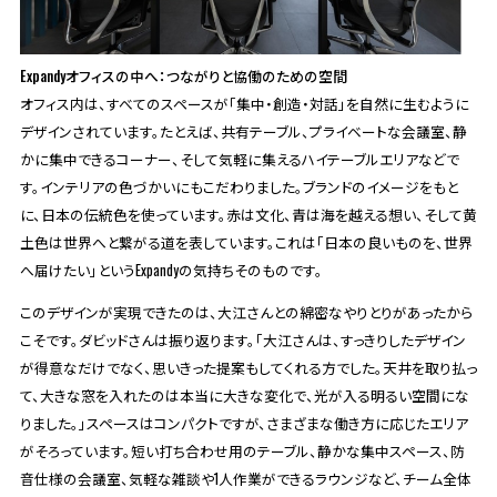
Expandyオフィスの中へ：つながりと協働のための空間
オフィス内は、すべてのスペースが「集中・創造・対話」を自然に生むように
デザインされています。たとえば、共有テーブル、プライベートな会議室、静
かに集中できるコーナー、そして気軽に集えるハイテーブルエリアなどで
す。インテリアの色づかいにもこだわりました。ブランドのイメージをもと
に、日本の伝統色を使っています。赤は文化、青は海を越える想い、そして黄
土色は世界へと繋がる道を表しています。これは「日本の良いものを、世界
へ届けたい」というExpandyの気持ちそのものです。
このデザインが実現できたのは、大江さんとの綿密なやりとりがあったから
こそです。ダビッドさんは振り返ります。「大江さんは、すっきりしたデザイン
が得意なだけでなく、思いきった提案もしてくれる方でした。天井を取り払っ
て、大きな窓を入れたのは本当に大きな変化で、光が入る明るい空間にな
りました。」スペースはコンパクトですが、さまざまな働き方に応じたエリア
がそろっています。短い打ち合わせ用のテーブル、静かな集中スペース、防
音仕様の会議室、気軽な雑談や1人作業ができるラウンジなど、チーム全体